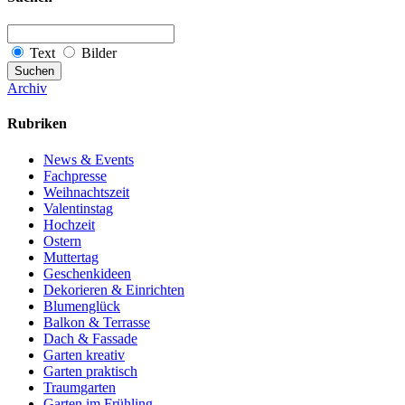
Text
Bilder
Suchen
Archiv
Rubriken
News & Events
Fachpresse
Weihnachtszeit
Valentinstag
Hochzeit
Ostern
Muttertag
Geschenkideen
Dekorieren & Einrichten
Blumenglück
Balkon & Terrasse
Dach & Fassade
Garten kreativ
Garten praktisch
Traumgarten
Garten im Frühling