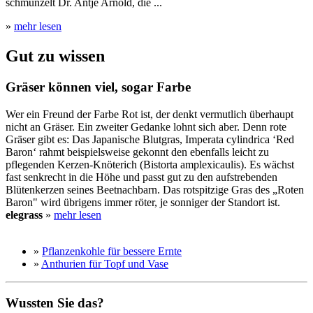
schmunzelt Dr. Antje Arnold, die ...
»
mehr lesen
Gut zu wissen
Gräser können viel, sogar Farbe
Wer ein Freund der Farbe Rot ist, der denkt vermutlich überhaupt
nicht an Gräser. Ein zweiter Gedanke lohnt sich aber. Denn rote
Gräser gibt es: Das Japanische Blutgras, Imperata cylindrica ‘Red
Baron‘ rahmt beispielsweise gekonnt den ebenfalls leicht zu
pflegenden Kerzen-Knöterich (Bistorta amplexicaulis). Es wächst
fast senkrecht in die Höhe und passt gut zu den aufstrebenden
Blütenkerzen seines Beetnachbarn. Das rotspitzige Gras des „Roten
Baron" wird übrigens immer röter, je sonniger der Standort ist.
elegrass
»
mehr lesen
»
Pflanzenkohle für bessere Ernte
»
Anthurien für Topf und Vase
Wussten Sie das?