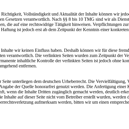
die Richtigkeit, Vollständigkeit und Aktualität der Inhalte können wir
n Gesetzen verantwortlich. Nach §§ 8 bis 10 TMG sind wir als Dienstean
, die auf eine rechtswidrige Tätigkeit hinweisen. Verpflichtungen z
e Haftung ist jedoch erst ab dem Zeitpunkt der Kenntnis einer konkre
n Inhalte wir keinen Einfluss haben. Deshalb können wir für diese fre
 Seiten verantwortlich. Die verlinkten Seiten wurden zum Zeitpunkt der
manente inhaltliche Kontrolle der verlinkten Seiten ist jedoch ohne ko
umgehend entfernen.
er Seite unterliegen dem deutschen Urheberrecht. Die Vervielfältigung, 
Angabe der Quelle honorarfrei genutzt werden. Die Anfertigung einer K
nft, wenn die Inhalte Dritten zugänglich gemacht werden, deutlich erke
nhalte auf dieser Seite nicht vom Betreiber erstellt wurden, werden d
rheberrechtsverletzung aufmerksam werden, bitten wir um einen entspr