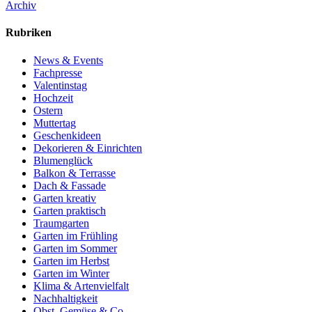
Archiv
Rubriken
News & Events
Fachpresse
Valentinstag
Hochzeit
Ostern
Muttertag
Geschenkideen
Dekorieren & Einrichten
Blumenglück
Balkon & Terrasse
Dach & Fassade
Garten kreativ
Garten praktisch
Traumgarten
Garten im Frühling
Garten im Sommer
Garten im Herbst
Garten im Winter
Klima & Artenvielfalt
Nachhaltigkeit
Obst, Gemüse & Co.